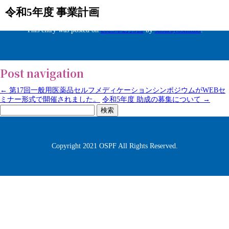
令和5年度 事業計画
This entry was posted on
2023年2月9日
by
subaruyoshizaki
.
Post navigation
←
第17回一般用医薬品セルフメディケーションシンポジウムがWEBセ
ミナー形式で開催されました。
令和5年度 助成の募集について
→
検
索:
Copyright 2021 OSPF All Rights Reserved.