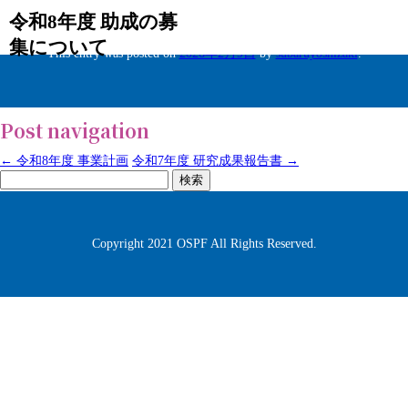
令和8年度 助成の募
集について
This entry was posted on
2026年2月9日
by
subaruyoshizaki
.
Post navigation
←
令和8年度 事業計画
令和7年度 研究成果報告書
→
検
索:
Copyright 2021 OSPF All Rights Reserved.