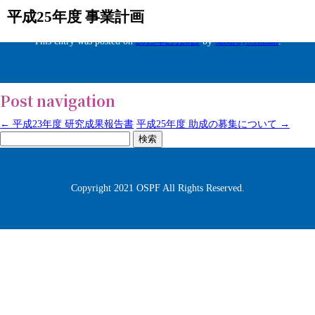
平成25年度 事業計画
This entry was posted on
2013年2月20日
by
subaruyoshizaki
.
Post navigation
←
平成23年度 研究成果報告書
平成25年度 助成の募集について
→
検
索:
Copyright 2021 OSPF All Rights Reserved.