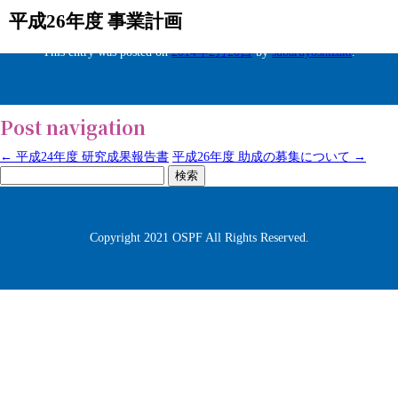
平成26年度 事業計画
This entry was posted on
2014年2月20日
by
subaruyoshizaki
.
Post navigation
←
平成24年度 研究成果報告書
平成26年度 助成の募集について
→
検
索:
Copyright 2021 OSPF All Rights Reserved.