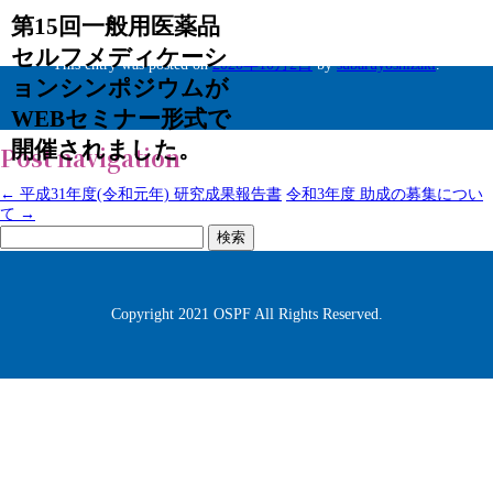
第15回一般用医薬品
セルフメディケーシ
This entry was posted on
2020年10月2日
by
subaruyoshizaki
.
ョンシンポジウムが
WEBセミナー形式で
開催されました。
Post navigation
←
平成31年度(令和元年) 研究成果報告書
令和3年度 助成の募集につい
て
→
検
索:
Copyright 2021 OSPF All Rights Reserved.