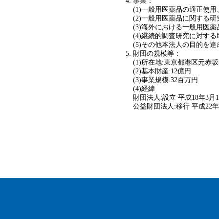
事業：
(1)一般用医薬品の適正使
(2)一般用医薬品に関する
(3)海外における一般用医
(4)継続的調査研究に対する
(5)その他本法人の目的を
財団の規模等：
(1)所在地:東京都港区元赤坂
(2)基本財産:12億円
(3)事業規模:32百万円
(4)経緯
財団法人:設立 平成18年3月
公益財団法人:移行 平成22年