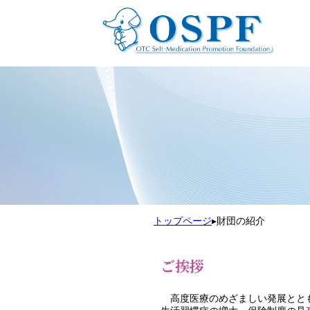
トップページ
▸
財団の紹介
ご挨拶
高度医療のめざましい発展ととも