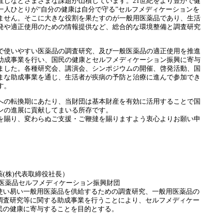
直しなどさまざまな課題が山積しています。21世紀をより豊かで健
一人ひとりが“自分の健康は自分で守る”セルフメディケーションを
ません。そこに大きな役割を果たすのが一般用医薬品であり、生活
発や適正使用のための情報提供など、総合的な環境整備と調査研究
使いやすい医薬品の調査研究、及び一般医薬品の適正使用を推進
助成事業を行い、国民の健康とセルフメディケーション振興に寄与
ました。各種研究会、講演会、シンポジウムの開催、啓発活動、国
まな助成事業を通じ、生活者が疾病の予防と治療に進んで参加でき
す。
の転換期にあたり、当財団は基本財産を有効に活用することで国
ンの進展に貢献してまいる所存です。
を賜り、変わらぬご支援・ご鞭撻を賜りますよう衷心よりお願い申
(株)代表取締役社長）
用医薬品セルフメディケーション振興財団
使い易い一般用医薬品を供給するための調査研究、一般用医薬品の
調査研究等に関する助成事業を行うことにより、セルフメディケー
民の健康に寄与することを目的とする。