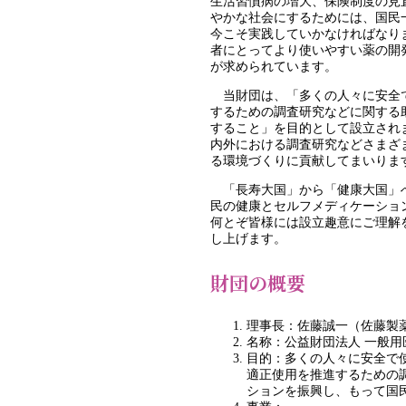
生活習慣病の増大、保険制度の見
やかな社会にするためには、国民
今こそ実践していかなければなり
者にとってより使いやすい薬の開
が求められています。
当財団は、「多くの人々に安全で
するための調査研究などに関する
すること」を目的として設立され
内外における調査研究などさまざ
る環境づくりに貢献してまいりま
「長寿大国」から「健康大国」へ
民の健康とセルフメディケーショ
何とぞ皆様には設立趣意にご理解
し上げます。
財団の概要
理事長：佐藤誠一（佐藤製薬
名称：公益財団法人 一般
目的：多くの人々に安全で
適正使用を推進するための
ションを振興し、もって国