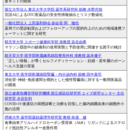
査キットの開発
国立大学法人 東京大学大学院 薬学系研究科 助教 水野忠快
言語AIによるOTC医薬品の安全性情報抽出とリスク数値化
一般社団法人 上田薬剤師会 副会長 関 徹也
薬局での受診勧奨およびフォローアップの質的向上のための地域連携フ
ォーマットに関する研究
順天堂大学 スポーツ健康科学部 准教授 染谷由希
マラソン競技中の鎮痛剤の使用実態と予防使用に関連する因子の検討
順天堂大学 医学部附属練馬病院整形外科 准教授 坂本優子
「正しい情報」が導くセルフメディケーション：妊婦・若年層のボーン
ヘルス支援の実装
東京大学 医学部附属病院腎臓・内分泌内科 助教 田中真司
消化管−神経−免疫連関を標的とした慢性腎臓病に対する一般用医薬品
の開発
国立健康危機管理研究機構 国立感染症研究所 エイズ研究センター 主任
研究官 水谷壮利
COVID-19 後遺症の病態診断と治療を目指した腸内細菌由来の細胞外小
胞の活用
摂南大学 薬学部薬効薬理学研究室 教授 奈邉 健
食事由来アリルハイドロカーボン受容体（AhR）リガンドによるステロ
イド抵抗性アレルギー改善作用