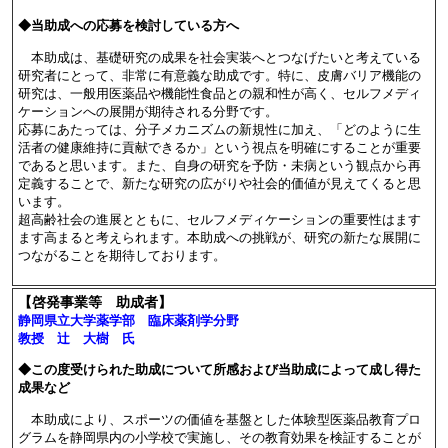
◆当助成への応募を検討している方へ
本助成は、基礎研究の成果を社会実装へとつなげたいと考えている
研究者にとって、非常に有意義な助成です。特に、皮膚バリア機能の
研究は、一般用医薬品や機能性食品との親和性が高く、セルフメディ
ケーションへの展開が期待される分野です。
応募にあたっては、分子メカニズムの新規性に加え、「どのように生
活者の健康維持に貢献できるか」という視点を明確にすることが重要
であると思います。また、自身の研究を予防・未病という観点から再
定義することで、新たな研究の広がりや社会的価値が見えてくると思
います。
超高齢社会の進展とともに、セルフメディケーションの重要性はます
ます高まると考えられます。本助成への挑戦が、研究の新たな展開に
つながることを期待しております。
【啓発事業等 助成者】
静岡県立大学薬学部 臨床薬剤学分野
教授 辻 大樹 氏
◆この度受けられた助成について所感および当助成によって成し得た
成果など
本助成により、スポーツの価値を基盤とした体験型医薬品教育プロ
グラムを静岡県内の小学校で実施し、その教育効果を検証することが