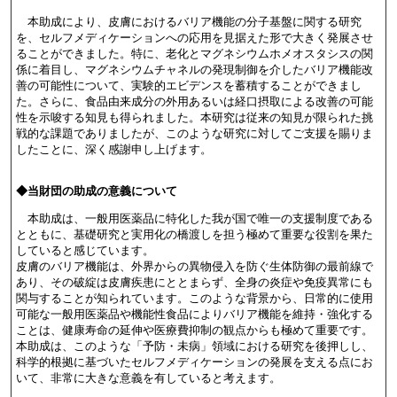
本助成により、皮膚におけるバリア機能の分子基盤に関する研究
を、セルフメディケーションへの応用を見据えた形で大きく発展させ
ることができました。特に、老化とマグネシウムホメオスタシスの関
係に着目し、マグネシウムチャネルの発現制御を介したバリア機能改
善の可能性について、実験的エビデンスを蓄積することができまし
た。さらに、食品由来成分の外用あるいは経口摂取による改善の可能
性を示唆する知見も得られました。本研究は従来の知見が限られた挑
戦的な課題でありましたが、このような研究に対してご支援を賜りま
したことに、深く感謝申し上げます。
◆当財団の助成の意義について
本助成は、一般用医薬品に特化した我が国で唯一の支援制度である
とともに、基礎研究と実用化の橋渡しを担う極めて重要な役割を果た
していると感じています。
皮膚のバリア機能は、外界からの異物侵入を防ぐ生体防御の最前線で
あり、その破綻は皮膚疾患にととまらず、全身の炎症や免疫異常にも
関与することが知られています。このような背景から、日常的に使用
可能な一般用医薬品や機能性食品によりバリア機能を維持・強化する
ことは、健康寿命の延伸や医療費抑制の観点からも極めて重要です。
本助成は、このような「予防・未病」領域における研究を後押しし、
科学的根拠に基づいたセルフメディケーションの発展を支える点にお
いて、非常に大きな意義を有していると考えます。