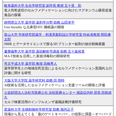
岐阜薬科大学 生化学研究室 副学長 教授 五十里 彰
老人性乾皮症のセルフメディケーションに向けたマグネシウム吸収促進
食品の探索
静岡県立大学 薬学部 薬剤学分野 助教 山田幸平
User friendly な点鼻型OTC 睡眠薬の開発
富山大学 学術研究部薬学・和漢系製剤設計学研究室 特命准教授 岡田康
太郎
NMR とデータサイエンスで探る3D プリンター錠剤の放出制御基盤
慶應義塾大学 薬学部 薬効解析学講座 助教 五十嵐裕貴
MA-T技術を活用した新規消毒剤の開発研究
帝京平成大学 薬学部 教授 高橋秀人
薬学部学生との地域住民交流によるセルフメディケーション意識向上の
評価に関する研究
大阪大学大学院 薬学研究科 助教 田 雨時
AI技術を活用したセルフメディケーション支援ツールの開発と評価
公益財団法人浜松市医療公社 浜松医療センター 感染症内科 部長 田島靖
久
セルフ検査活用のインフルエンザ遠隔診療評価研究
星薬科大学 生物制御科学研究室 助教 堀内正子
現場から見えてくる「薬のゲートキーパー」の役割と課題～オーバード