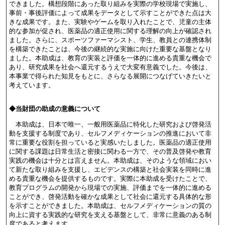
できました。構想段階にあった取り組みを実際の学校現場で実施し、
事前・事後評価によって成果をデータとして示すことができた点は大
きな成果です。また、実験やゲームを取り入れたことで、児童の主体
的な参加が促され、医薬品の適正使用に関する理解の向上が確認され
ました。さらに、スポーツファーマシスト、学生、教員との連携体制
を構築できたことは、今後の継続的な実施に向けた重要な基盤となり
ました。本助成は、教育の実装と評価を一体的に進める貴重な機会で
あり、研究成果を社会へ還元するうえで大変有意義でした。今後は、
本事業で得られた知見をもとに、さらなる展開につなげていきたいと
考えています。
◆当財団の助成の意義について
本助成は、日本で唯一、一般用医薬品に特化した研究および啓発活
動を支援する制度であり、セルフメディケーションの推進において非
常に重要な役割を担っていると実感いたしました。医薬品の適正使用
に関する課題は日常生活と密接に関わる一方で、その普及啓発や教育
実践の機会は十分とは言えません。本助成は、そのような領域におい
て新たな取り組みを支援し、エビデンスの構築と社会実装を同時に進
める貴重な機会を提供するものです。実際に本助成を受けたことで、
教育プログラムの開発から現場での実施、評価までを一体的に進める
ことができ、啓発活動を確かな成果として社会に還元する具体的な形
を示すことができました。本助成は、セルフメディケーションの質の
向上に資する実践的な研究を支える基盤として、非常に意義のある制
度であると考えます。