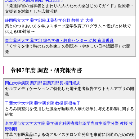
筑波大学 人間系 助教 仲田真理子
「発達障害の当事者とまわりの人のための薬はじめてガイド」医療者・
支援者を対象とした広報活動
静岡県立大学 薬学部臨床薬剤学分野 教授 辻 大樹
薬とのつきあい方を学ぶスポーツ薬学教育プログラム 〜遊びと体験で
伝えるOD対策〜
東京薬科大学 薬学部 総合学修・教育センター 助教 倉田香織
「くすりを使う時の12の約束」の副読本（やさしい日本語版等）の開
発
令和7年度 調査・研究報告書
岡山大学病院 薬剤部 副薬剤部長 槇田崇志
セルフメディケーションに特化した電子患者報告アウトカムアプリの開
発
千葉大学大学院 薬学研究院 教授 関根祐子
とろみ調整剤を使用した服薬が睡眠導入剤の効果に与える影響に関する
研究
名古屋市立大学大学院 薬学研究科医療機能薬学専攻生薬学分野 教授 牧
野利明
甘草含有医薬品による偽アルドステロン症発症を事前に回避のための検