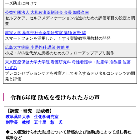
ーズ防止に向けて
公益社団法人 大和綾瀬薬剤師会 会長 加藤久幸
セルフケア、セルフメディケーション推進のための評価項目の設定と調
査
就実大学 薬学部社会薬学研究室 講師 河野 奨
スマートフォンを活用した、くすり実験教室用教材の開発
広島大学病院 小児外科 講師 佐伯 勇
小児・AYA世代がん患者のためのフォローアップアプリ製作
東京医療保健大学大学院 看護研究科 母性看護学・助産学 准教授 佐藤
いずみ
プレコンセプションケアを教育として介入するデジタルコンテンツの開
発と評価
令和6年度 助成を受けられた方の声
【調査・研究 助成者】
岐阜薬科大学 生化学研究室
副学長 教授 五十里 彰 氏
◆この度受けられた助成について所感および当助成によって成し得た
成果など