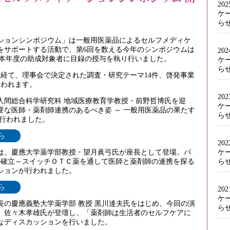
20
ケ
ら
ションシンポジウム」は一般用医薬品によるセルフメディケ
をサポートする活動で、第6回を数える今年のシンポジウムは
20
され、本年度の助成対象者に目録の授与を執り行いました。
ケ
ら
を経て、理事会で決定された調査・研究テーマ14件、啓発事業
行われます。
20
人間総合科学研究科 地域医療教育学教授・前野哲博氏を迎
ケ
要な医師・薬剤師連携のあるべき姿 ～ 一般用医薬品の果たす
ら
が行われました。
ら
20
ケ
は、慶應大学薬学部教授・望月眞弓氏が座長として登場。パ
ら
の確立～スイッチＯＴＣ薬を通して医師と薬剤師の連携を探る
ションが行われました。
ら
20
ケ
長の慶應義塾大学薬学部 教授 黒川達夫氏をはじめ、今回の演
ら
、佐々木孝雄氏が登壇し、「薬剤師は生活者のセルフケアに
なディスカッションを行いました。