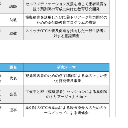
学
セルフメディケーション支援を通じて患者教育を
講師
担う薬剤師の育成に向けた教育研究開発
模擬顧客を活用したOTC薬トリアージ能力開発の
助教
ための薬剤師教育プログラムの構築
学
スイッチOTCの普及促進を指向した一般生活者に
助教
対する意識調査
職名
研究テーマ
法
視覚障害者のための点字印刷による薬の正しい使
代表
会
い方啓発普及事業
ュ
症候学とSP（模擬患者）セッションによる薬剤師
ュ
会長
のトリアージュ力の向上
会
剤
薬剤師のOTC医薬品による軽医療介入のためのケ
理事
ースメソッドによる研修会