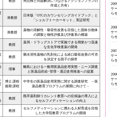
教授
用点検と問題解決につなげるアクションプランの
20
作成と共有）
ケ
度
ら
日本版「OTCのカウンセリングガイドブック」と
准教授
「シェルフトーカーキット」実証研究
20
薬物の溶解性・吸収性改善を目指した固体分散体
ケ
准教授
の調製と物性評価及び評価系の構築
ら
薬局・ドラッグストアで実施できる簡便かつ迅速
教授
な生化学検査薬の開発
20
院
難水溶性薬物の乳剤化による経口吸収改善の可否
ケ
教授
を決定する因子の探求
ら
薬
離島における一般用医薬品使用実態・ニーズ調査
理事
と医薬品供給･管理・適正使用推進への提案
20
ケ
人
博士 課程
中学生の医薬品使用実態に関する調査研究 －医
ら
究
後期 課程
薬品教育プログラムの展開に向けて－
既卒薬剤師リカレント教育への症候論の導入によ
教授
科
るセルフメディケーションの向上
セルフメディケーションに携わる人材育成を目指
教授
した大学院教育プログラムの開発