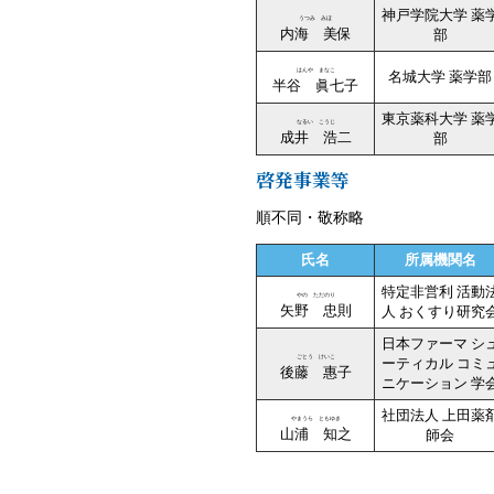
神戸学院大学 薬
うつみ みほ
内海 美保
部
はんや まなこ
名城大学 薬学部
半谷 眞七子
東京薬科大学 薬
なるい こうじ
成井 浩二
部
啓発事業等
順不同・敬称略
氏名
所属機関名
特定非営利 活動
やの ただのり
矢野 忠則
人 おくすり研究
日本ファーマ シ
ごとう けいこ
ーティカル コミ
後藤 惠子
ニケーション 学
社団法人 上田薬
やまうら ともゆき
山浦 知之
師会