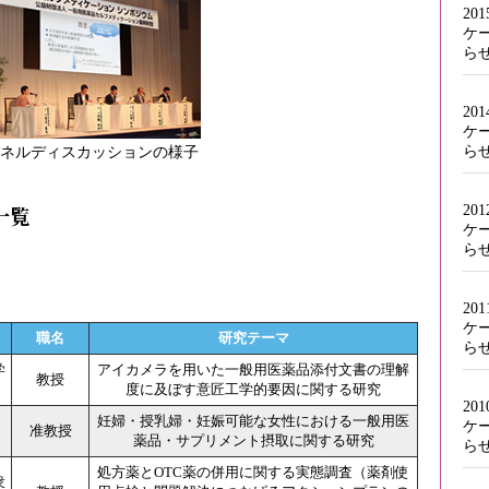
20
ケ
ら
20
ケ
ら
ネルディスカッションの様子
一覧
20
ケ
ら
20
ケ
職名
研究テーマ
ら
学
アイカメラを用いた一般用医薬品添付文書の理解
教授
度に及ぼす意匠工学的要因に関する研究
20
妊婦・授乳婦・妊娠可能な女性における一般用医
ケ
准教授
薬品・サプリメント摂取に関する研究
ら
処方薬とOTC薬の併用に関する実態調査（薬剤使
衆