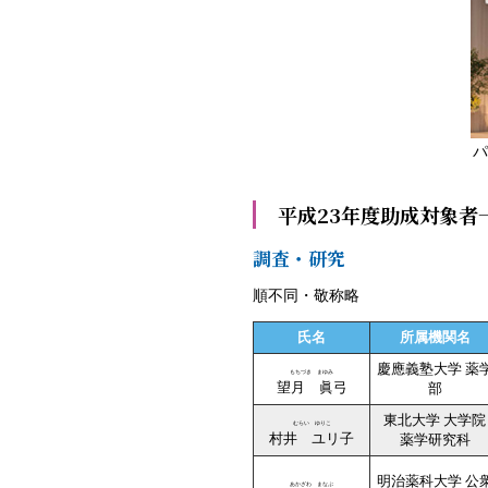
パ
平成23年度助成対象者
調査・研究
順不同・敬称略
氏名
所属機関名
慶應義塾大学 薬
もちづき まゆみ
望月 眞弓
部
東北大学 大学院
むらい ゆりこ
村井 ユリ子
薬学研究科
明治薬科大学 公
あかざわ まなぶ