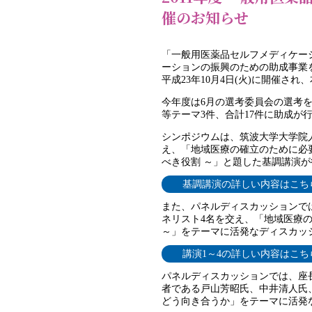
催のお知らせ
「一般用医薬品セルフメディケー
ーションの振興のための助成事業
平成23年10月4日(火)に開催
今年度は6月の選考委員会の選考
等テーマ3件、合計17件に助成が
シンポジウムは、筑波大学大学院
え、「地域医療の確立のために必
べき役割 ～」と題した基調講演
基調講演の詳しい内容はこち
また、パネルディスカッションで
ネリスト4名を交え、「地域医療
～」をテーマに活発なディスカッ
講演1～4の詳しい内容はこち
パネルディスカッションでは、座
者である戸山芳昭氏、中井清人氏
どう向き合うか」をテーマに活発