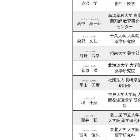
赤沢 学
衛生・疫学
新潟薬科大学 高
たかなか こういちろう
薬剤師 教育研究
高中 紘一郎
センター
千葉大学 大学院
もりべ くにかず
森部 久仁一
薬学研究院
こうの たけゆき
摂南大学 薬学部
河野 武幸
北海道大学 大学
すがわら みつる
菅原 満
薬学研究院
社団法人 長崎県
ひらやま ただひこ
平山 匡彦
剤師会
神戸大学大学院 
さかい ちひろ
間発達環境学 研
堺 千紘
科
名古屋 市立大学
ふじい さとし
藤井 聡
大学院 薬学研究
東北大学 大学院
とみおか よしひさ
富岡 佳久
薬学研究科