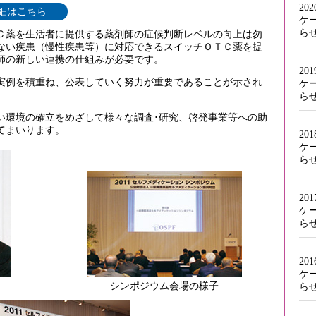
20
細はこちら
ケ
ら
Ｃ薬を生活者に提供する薬剤師の症候判断レベルの向上は勿
ない疾患（慢性疾患等）に対応できるスイッチＯＴＣ薬を提
師の新しい連携の仕組みが必要です。
20
実例を積重ね、公表していく努力が重要であることが示され
ケ
ら
い環境の確立をめざして様々な調査･研究、啓発事業等への助
てまいります。
20
ケ
ら
20
ケ
ら
20
ケ
シンポジウム会場の様子
ら