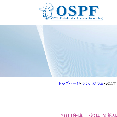
トップページ
▸
シンポジウム
▸
201
2011年度 一般用医