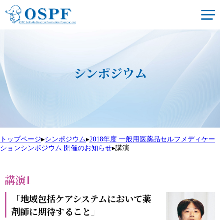
シンポジウム
トップページ
▸
シンポジウム
▸
2018年度 一般用医薬品セルフメディケー
ションシンポジウム 開催のお知らせ
▸
講演
講演1
「地域包括ケアシステムにおいて薬
剤師に期待すること」