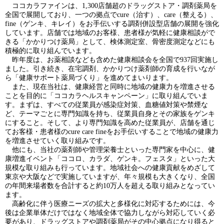
ココカラファインは、1,300店舗超のドラッグストア・調剤薬局を
全国で展開しており、一つの拠点でcure（治す）、care（整える）、
fine（ゲンキ、キレイ）をお手伝いする調剤併設型店舗の展開を強化
しています。店舗では地域のお客様、患者様が気軽に健康相談がで
きる「かかりつけ薬局」として、検体測定室、骨密度測定などにも
積極的に取り組んでいます。
昨年度は、お薬相談なども含めた健康相談会を全国で937回実施し
ました。引き続き、在宅調剤、かかりつけ薬剤師の育成を行いなが
ら「健康サポート薬局づくり」を進めてまいります。
また、現在当社は、健康経営と同時に地域の健康力を増進させる
ことを目的に「ココカラヘルスキャンペーン」に取り組んでいま
す。まずは、すべての従業員が感染症対策、血糖値対策や禁煙な
ど、テーマごとに専門知識を持ち、従業員自身とその家族をゲンキ
にすること。そして、より専門知識を高めた従業員が、店舗を通じ
てお客様・患者様のcure care fineをお手伝いすることで地域の健康力
を増進させていく取り組みです。
他にも、当社の薬剤師や管理栄養士といった専門家を中心に、健
康増進イベント「ココロ、カラダ、ゲンキ。フェスタ」といった大
規模な取り組みも行っています。地域社会への健康貢献をめざして
東京や大阪などで実施していますが、年々規模も大きくなり、全国
の年間来場者数を合計すると約10万人を超える取り組みとなってい
ます。
高齢化に伴う医療ニーズの拡大と多様化に対応するためには、今
後は企業単体だけではなく地域全体で協力しながら対応していく必
要があり、ドラッグストアや調剤薬局がその中心拠点になり得ると