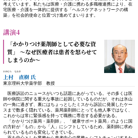
考えています。私たちは医療・介護に携わる多職種連携により、在
宅医療・介護を一体的に提供する「ヘルスケアネットワークの構
築」を社会的使命と位置づけ進めてまいります。
講演4
「かかりつけ薬剤師として必要な資
質」 ～なぜ医療者は患者を怒らせて
しまうのか～
かみむら なおき
上村 直樹 氏
東京理科大学薬学部 教授
医療訴訟のニュースがいつも話題にあがっている。その多くは医
師や病院に関する重大な事故に起因しているものだが、それは氷山
の一角に過ぎず、裏にはちょっとしたミスから訴訟に発展したケー
スまで数多く隠れている。薬局薬剤師にとっても他人事ではなく、
これからは常に緊張感を持って職務に専念する必要がある。
「かかりつけ薬局・薬剤師」、「健康サポート薬局」のように国
の方針が「もの」から「人」にシフトしているため、薬剤師に求め
られているものも変化してきている。
薬を中心とした業務から患者中心の業務へシフトチェンジするた