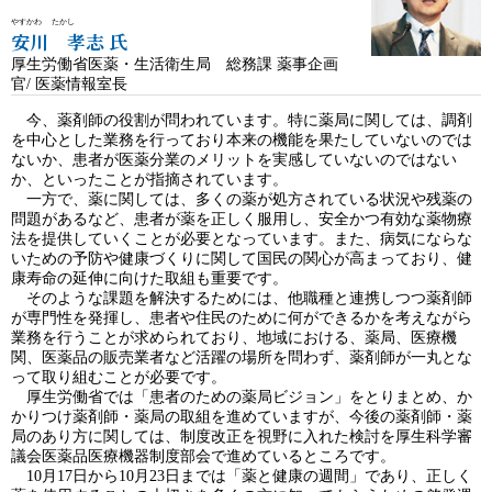
やすかわ たかし
安川 孝志 氏
厚生労働省医薬・生活衛生局 総務課 薬事企画
官/ 医薬情報室長
今、薬剤師の役割が問われています。特に薬局に関しては、調剤
を中心とした業務を行っており本来の機能を果たしていないのでは
ないか、患者が医薬分業のメリットを実感していないのではない
か、といったことが指摘されています。
一方で、薬に関しては、多くの薬が処方されている状況や残薬の
問題があるなど、患者が薬を正しく服用し、安全かつ有効な薬物療
法を提供していくことが必要となっています。また、病気にならな
いための予防や健康づくりに関して国民の関心が高まっており、健
康寿命の延伸に向けた取組も重要です。
そのような課題を解決するためには、他職種と連携しつつ薬剤師
が専門性を発揮し、患者や住民のために何ができるかを考えながら
業務を行うことが求められており、地域における、薬局、医療機
関、医薬品の販売業者など活躍の場所を問わず、薬剤師が一丸とな
って取り組むことが必要です。
厚生労働省では「患者のための薬局ビジョン」をとりまとめ、か
かりつけ薬剤師・薬局の取組を進めていますが、今後の薬剤師・薬
局のあり方に関しては、制度改正を視野に入れた検討を厚生科学審
議会医薬品医療機器制度部会で進めているところです。
10月17日から10月23日までは「薬と健康の週間」であり、正しく