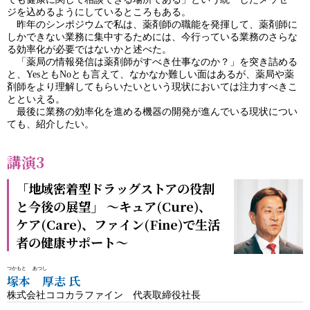
ジを込めるようにしているところもある。
昨年のシンポジウムで私は、薬剤師の職能を発揮して、薬剤師に
しかできない業務に集中するためには、今行っている業務のさらな
る効率化が必要ではないかと述べた。
「薬局の情報発信は薬剤師がすべき仕事なのか？」を突き詰める
と、YesともNoとも言えて、なかなか難しい面はあるが、薬局や薬
剤師をより理解してもらいたいという現状においては注力すべきこ
とといえる。
最後に業務の効率化を進める機器の開発が進んでいる現状につい
ても、紹介したい。
講演3
「地域密着型ドラッグストアの役割
と今後の展望」 ～キュア(Cure)、
ケア(Care)、ファイン(Fine)で生活
者の健康サポート～
つかもと あつし
塚本 厚志 氏
株式会社ココカラファイン 代表取締役社長