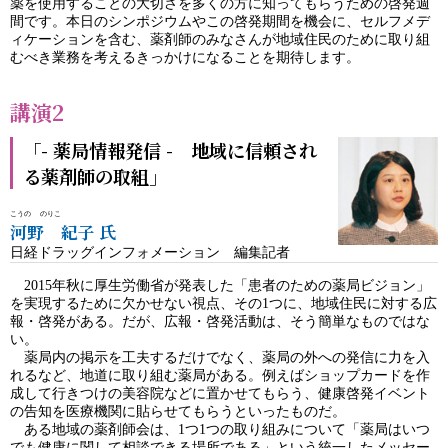
薬を使用することの大切さを多くの方に知ってもらうための啓発週
間です。本日のシンポジウムやこの啓発期間を機会に、セルフメデ
ィケーションを含む、薬剤師のみなさんが地域住民のために取り組
むべき業務を考えるきっかけになることを期待します。
講演2
「- 薬局情報発信 - 地域に信頼され
る薬剤師の取組」
こうの のりこ
河野 紀子 氏
日経ドラッグインフォメーション 編集記者
2015年秋に厚生労働省が発表した「患者のための薬局ビジョン」
を実現するために欠かせない視点、その1つに、地域住民に対する広
報・啓発がある。だが、広報・啓発活動は、そう簡単なものではな
い。
薬局内の掲示を工夫するだけでなく、薬局の外への発信に力を入
れるなど、地道に取り組む薬局がある。例えばショップカードを作
成して行きつけの美容院などに置かせてもらう、健康啓発イベント
の告知を医療機関に貼らせてもらうといったものだ。
ある地域の薬剤師会は、1つ1つの取り組みについて「薬局はいつ
でも健康に関して相談できる場所である」という統一したメッセー