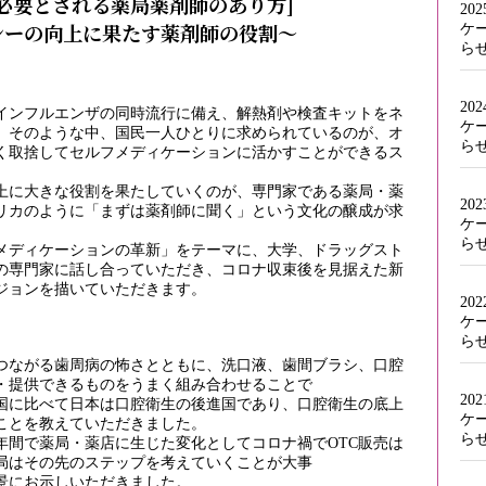
必要とされる薬局薬剤師のあり方]
20
シーの向上に果たす薬剤師の役割～
ケ
ら
20
ンフルエンザの同時流行に備え、解熱剤や検査キットをネ
ケ
。そのような中、国民一人ひとりに求められているのが、オ
ら
く取捨してセルフメディケーションに活かすことができるス
に大きな役割を果たしていくのが、専門家である薬局・薬
20
リカのように「まずは薬剤師に聞く」という文化の醸成が求
ケ
ら
ディケーションの革新」をテーマに、大学、ドラッグスト
の専門家に話し合っていただき、コロナ収束後を見据えた新
ジョンを描いていただきます。
20
ケ
ら
ながる歯周病の怖さとともに、洗口液、歯間ブラシ、口腔
・提供できるものをうまく組み合わせることで
20
国に比べて日本は口腔衛生の後進国であり、口腔衛生の底上
ケ
ことを教えていただきました。
ら
間で薬局・薬店に生じた変化としてコロナ禍でOTC販売は
局はその先のステップを考えていくことが大事
景にお示しいただきました。