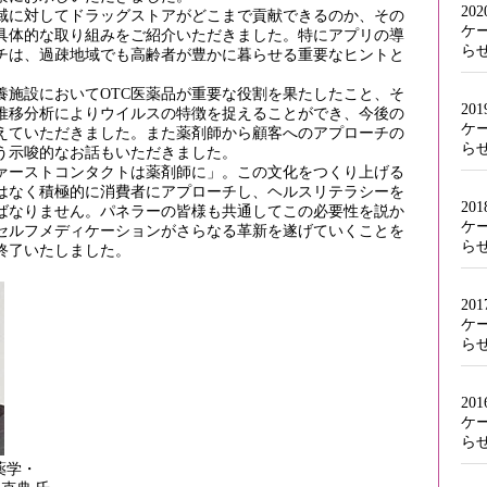
20
に対してドラッグストアがどこまで貢献できるのか、その
ケ
具体的な取り組みをご紹介いただきました。特にアプリの導
ら
チは、過疎地域でも高齢者が豊かに暮らせる重要なヒントと
施設においてOTC医薬品が重要な役割を果たしたこと、そ
20
推移分析によりウイルスの特徴を捉えることができ、今後の
ケ
えていただきました。また薬剤師から顧客へのアプローチの
ら
う示唆的なお話もいただきました。
ーストコンタクトは薬剤師に」。この文化をつくり上げる
はなく積極的に消費者にアプローチし、ヘルスリテラシーを
20
ばなりません。パネラーの皆様も共通してこの必要性を説か
ケ
セルフメディケーションがさらなる革新を遂げていくことを
ら
終了いたしました。
20
ケ
ら
20
ケ
ら
薬学・