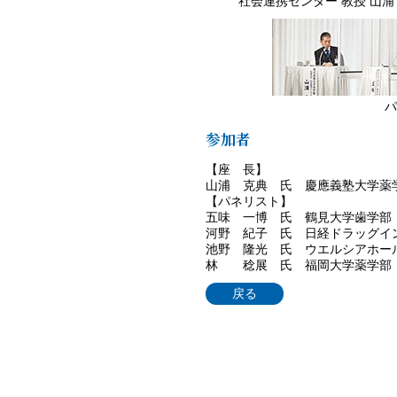
社会連携センター 教授 山浦 
パ
参加者
【座 長】
山浦 克典 氏 慶應義塾大学薬
【パネリスト】
五味 一博 氏 鶴見大学歯学部
河野 紀子 氏 日経ドラッグイ
池野 隆光 氏 ウエルシアホー
林 稔展 氏 福岡大学薬学部
戻る