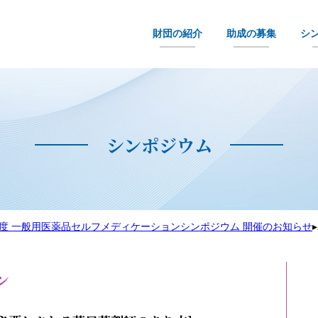
財団の紹介
助成の募集
シ
シンポジウム
2年度 一般用医薬品セルフメディケーションシンポジウム 開催のお知らせ
▸
ン