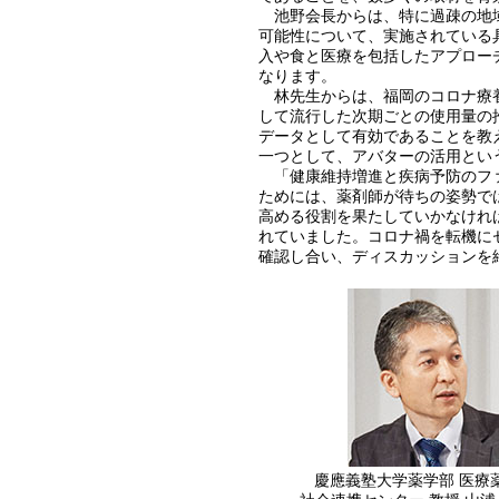
池野会長からは、特に過疎の地域
可能性について、実施されている
入や食と医療を包括したアプロー
なります。
林先生からは、福岡のコロナ療養
して流行した次期ごとの使用量の
データとして有効であることを教
一つとして、アバターの活用とい
「健康維持増進と疾病予防のファ
ためには、薬剤師が待ちの姿勢で
高める役割を果たしていかなけれ
れていました。コロナ禍を転機に
確認し合い、ディスカッションを
慶應義塾大学薬学部 医療