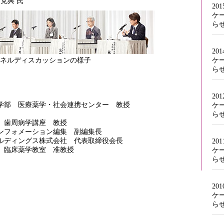
克典 氏
20
ケ
ら
20
ネルディスカッションの様子
ケ
ら
20
学部 医療薬学・社会連携センター 教授
ケ
ら
 歯周病学講座 教授
ンフォメーション編集 副編集長
ルディングス株式会社 代表取締役会長
20
 臨床薬学教室 准教授
ケ
ら
20
ケ
ら