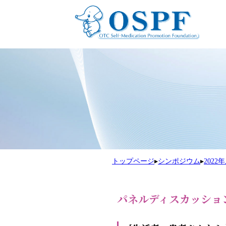
トップページ
▸
シンポジウム
▸
202
パネルディスカッショ