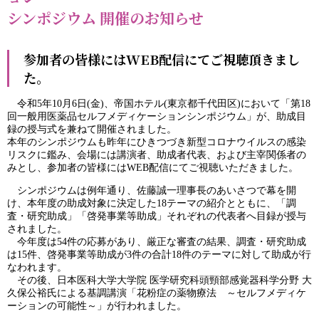
シンポジウム 開催のお知らせ
参加者の皆様にはWEB配信にてご視聴頂きまし
た。
令和5年10月6日(金)、帝国ホテル(東京都千代田区)において「第18
回一般用医薬品セルフメディケーションシンポジウム」が、助成目
録の授与式を兼ねて開催されました。
本年のシンポジウムも昨年にひきつづき新型コロナウイルスの感染
リスクに鑑み、会場には講演者、助成者代表、および主宰関係者の
みとし、参加者の皆様にはWEB配信にてご視聴いただきました。
シンポジウムは例年通り、佐藤誠一理事長のあいさつで幕を開
け、本年度の助成対象に決定した18テーマの紹介とともに、「調
査・研究助成」「啓発事業等助成」それぞれの代表者へ目録が授与
されました。
今年度は54件の応募があり、厳正な審査の結果、調査・研究助成
は15件、啓発事業等助成が3件の合計18件のテーマに対して助成が行
なわれます。
その後、日本医科大学大学院 医学研究科頭頸部感覚器科学分野 大
久保公裕氏による基調講演「花粉症の薬物療法 ～セルフメディケ
ーションの可能性～」が行われました。