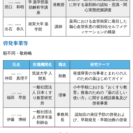
学 薬学部薬
たぐち かずあき
准教授
に対する薬剤師の認知・意識・関
田口 和明
効解析学講
心実態把握調査
座
薬局における血管病変に着目した
就実大学 薬
いずいし やすひさ
講師
脳心血管疾患の個別化セルフメデ
出石 恭久
学部
ィケーションの構築
啓発事業等
順不同・敬称略
氏名
所属機関名
職名
研究テーマ
筑波大学 人
発達障害の当事者とまわりの人
なかた まりこ
助教
仲田 真理子
間系
のための薬はじめてガイド
一般社団法
小中学校における『おくすり教
人 日本くす
育』推進のための『薬の正しい
ふくだ さなえ
理事
福田 早苗
り教育研究
使い方』に関する標語募集及び
所
啓発事業
一般社団法
事務局
認知症の発症予防の啓発およ
いとう ひろき
人 摂津市薬
伊藤 博樹
長
び、早期発見・早期治療の啓発
剤師会