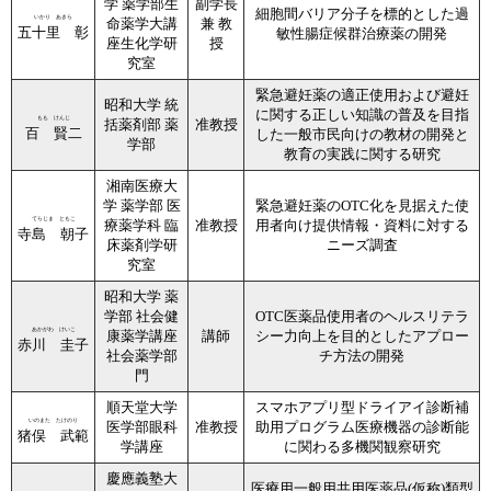
学 薬学部生
副学長
細胞間バリア分子を標的とした過
いかり あきら
命薬学大講
兼 教
五十里 彰
敏性腸症候群治療薬の開発
座生化学研
授
究室
緊急避妊薬の適正使用および避妊
昭和大学 統
に関する正しい知識の普及を目指
もも けんじ
括薬剤部 薬
准教授
百 賢二
した一般市民向けの教材の開発と
学部
教育の実践に関する研究
湘南医療大
学 薬学部 医
緊急避妊薬のOTC化を見据えた使
てらじま ともこ
療薬学科 臨
准教授
用者向け提供情報・資料に対する
寺島 朝子
床薬剤学研
ニーズ調査
究室
昭和大学 薬
学部 社会健
OTC医薬品使用者のヘルスリテラ
あかがわ けいこ
康薬学講座
講師
シー力向上を目的としたアプロー
赤川 圭子
社会薬学部
チ方法の開発
門
順天堂大学
スマホアプリ型ドライアイ診断補
いのまた たけのり
医学部眼科
准教授
助用プログラム医療機器の診断能
猪俣 武範
学講座
に関わる多機関観察研究
慶應義塾大
医療用一般用共用医薬品(仮称)類型