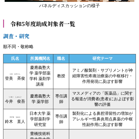
パネルディスカッションの様子
令和5年度助成対象者一覧
調査・研究
順不同・敬称略
氏名
所属機関名
職名
研究テーマ
慶應義塾大
アミノ酸製剤・サプリメントが神
学 薬学部薬
とみ まさとし
教授
経障害性疼痛治療薬の中枢移行・
登美 斉俊
学科 薬剤学
作用発現に及ぼす影響
講座
マスメディアの「医薬品」に関す
慶應義塾大
専任講
いまい しゅんご
る報道が消費者(患者)におよぼす影
今井 俊吾
学 薬学部
師
響の評価
日本大学 薬
製剤化による鼻腔滞留性の増加が
専任講
すずき なおと
学部薬剤学
アレルギー性鼻炎用点鼻薬の中枢
鈴木 直人
師
研究室
性副作用に及ぼす影響
豊橋技術科