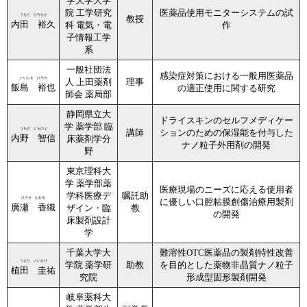
学大学大学
院 工学研究
医薬品使用モニターシステムの試
うちだ ひろなが
教授
内田 裕久
科 電気・電
作
子情報工学
系
一般社団法
感染症対策における一般用医薬品
いいじま ひろや
人 上田薬剤
理事
飯島 裕也
の適正使用に関する研究
師会 薬局部
静岡県立大
ドライスキンのセルフメディケー
学 薬学部 臨
うちの とものぶ
講師
ションのための保湿能を付与した
内野 智信
床薬剤学分
ナノ粒子外用剤の開発
野
東京理科大
学 薬学部薬
医療現場のニーズに応える使用者
学科医療デ
嘱託助
ひろせ かおる
に優しい口腔粘膜創傷治療用製剤
廣瀬 香織
ザイン・臨
教
の開発
床製剤設計
学
千葉大学大
難溶性OTC医薬品の製剤特性改善
うえだ けいすけ
学院 薬学研
助教
を目的とした薬物非晶質ナノ粒子
植田 圭祐
究院
形成型固形製剤開発
岐阜薬科大