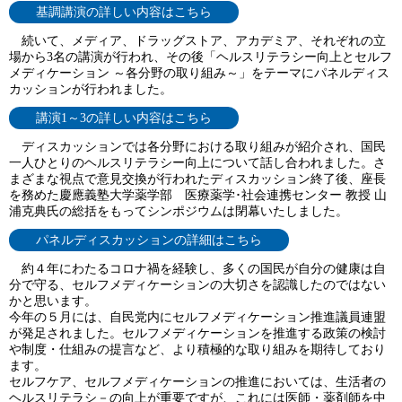
基調講演の詳しい内容はこちら
続いて、メディア、ドラッグストア、アカデミア、それぞれの立
場から3名の講演が行われ、その後「ヘルスリテラシー向上とセルフ
メディケーション ～各分野の取り組み～」をテーマにパネルディス
カッションが行われました。
講演1～3の詳しい内容はこちら
ディスカッションでは各分野における取り組みが紹介され、国民
一人ひとりのヘルスリテラシー向上について話し合われました。さ
まざまな視点で意見交換が行われたディスカッション終了後、座長
を務めた慶應義塾大学薬学部 医療薬学･社会連携センター 教授 山
浦克典氏の総括をもってシンポジウムは閉幕いたしました。
パネルディスカッションの詳細はこちら
約４年にわたるコロナ禍を経験し、多くの国民が自分の健康は自
分で守る、セルフメディケーションの大切さを認識したのではない
かと思います。
今年の５月には、自民党内にセルフメディケーション推進議員連盟
が発足されました。セルフメディケーションを推進する政策の検討
や制度・仕組みの提言など、より積極的な取り組みを期待しており
ます。
セルフケア、セルフメディケーションの推進においては、生活者の
ヘルスリテラシ－の向上が重要ですが、これには医師・薬剤師を中