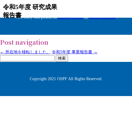
令和5年度 研究成果
報告書
This entry was posted on
2024年7月1日
by
subaruyoshizaki
.
Post navigation
←
所在地を移転しました。
令和5年度 事業報告書
→
検
索:
Copyright 2021 OSPF All Rights Reserved.