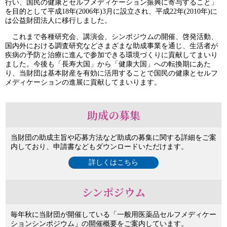
行い、国民の健康とセルフメディケーション振興に寄与すること」
を目的として平成18年(2006年)3月に設立され、平成22年(2010年)に
は公益財団法人に移行しました。
これまで各種研究会、講演会、シンポジウムの開催、啓発活動、
国内外における調査研究などさまざまな助成事業を通じ、生活者が
疾病の予防と治療に進んで参加できる環境づくりに貢献してまいり
ました。今後も「長寿大国」から「健康大国」への転換期にあた
り、当財団は基本財産を有効に活用することで国民の健康とセルフ
メディケーションの進展に貢献してまいります。
助成の募集
当財団の助成主旨や応募方法など助成の募集に関する詳細をご案
内しており、申請書などもダウンロードいただけます。
詳しくはこちら
シンポジウム
毎年秋に当財団が開催している「一般用医薬品セルフメディケー
ションシンポジウム」の開催概要をご案内しています。