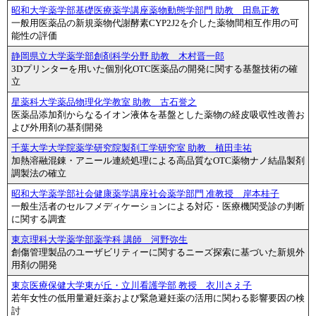
昭和大学薬学部基礎医療薬学講座薬物動態学部門 助教 田島正教
一般用医薬品の新規薬物代謝酵素CYP2J2を介した薬物間相互作用の可
能性の評価
静岡県立大学薬学部創剤科学分野 助教 木村晋一郎
3Dプリンターを用いた個別化OTC医薬品の開発に関する基盤技術の確
立
星薬科大学薬品物理化学教室 助教 古石誉之
医薬品添加剤からなるイオン液体を基盤とした薬物の経皮吸収性改善お
よび外用剤の基剤開発
千葉大学大学院薬学研究院製剤工学研究室 助教 植田圭祐
加熱溶融混錬・アニール連続処理による高品質なOTC薬物ナノ結晶製剤
調製法の確立
昭和大学薬学部社会健康薬学講座社会薬学部門 准教授 岸本桂子
一般生活者のセルフメディケーションによる対応・医療機関受診の判断
に関する調査
東京理科大学薬学部薬学科 講師 河野弥生
創傷管理製品のユーザビリティーに関するニーズ探索に基づいた新規外
用剤の開発
東京医療保健大学東が丘・立川看護学部 教授 衣川さえ子
若年女性の低用量避妊薬および緊急避妊薬の活用に関わる影響要因の検
討