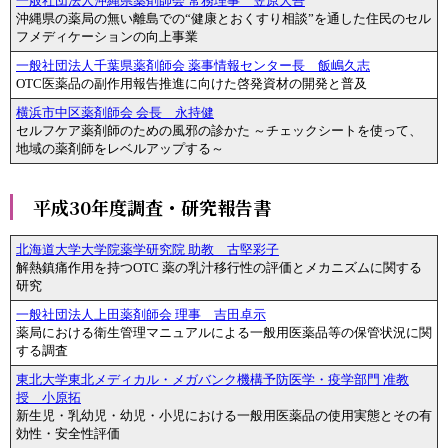
一般社団法人沖縄県薬剤師会 常務理事 笠原大吾
沖縄県の薬局の無い離島での“健康とおくすり相談”を通した住民のセル
フメディケーションの向上事業
一般社団法人千葉県薬剤師会 薬事情報センター長 飯嶋久志
OTC医薬品の副作用報告推進に向けた啓発資材の開発と普及
横浜市中区薬剤師会 会長 永持健
セルフケア薬剤師のための風邪の診かた ～チェックシートを使って、
地域の薬剤師をレベルアップする～
平成30年度調査・研究報告書
北海道大学大学院薬学研究院 助教 古堅彩子
解熱鎮痛作用を持つOTC 薬の乳汁移行性の評価とメカニズムに関する
研究
一般社団法人上田薬剤師会 理事 吉田卓示
薬局における衛生管理マニュアルによる一般用医薬品等の保管状況に関
する調査
東北大学東北メディカル・メガバンク機構予防医学・疫学部門 准教
授 小原拓
新生児・乳幼児・幼児・小児における一般用医薬品の使用実態とその有
効性・安全性評価