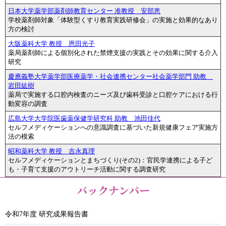
日本大学薬学部薬剤師教育センター 准教授 安部恵
学校薬剤師対象「体験型くすり教育実践研修会」の実施と効果的なあり
方の検討
大阪薬科大学 教授 恩田光子
薬局薬剤師による個別化された禁煙支援の実践とその効果に関する介入
研究
慶應義塾大学薬学部医療薬学・社会連携センター社会薬学部門 助教
岩田紘樹
薬局で実施する口腔内検査のニーズ及び歯科受診と口腔ケアにおける行
動変容の調査
広島大学大学院医歯薬保健学研究科 助教 池田佳代
セルフメディケーションへの意識調査に基づいた新規健康フェア実施方
法の模索
昭和薬科大学 教授 吉永真理
セルフメディケーションとまちづくり(その2)：官民学連携による子ど
も・子育て支援のアウトリーチ活動に関する調査研究
バックナンバー
令和7年度 研究成果報告書