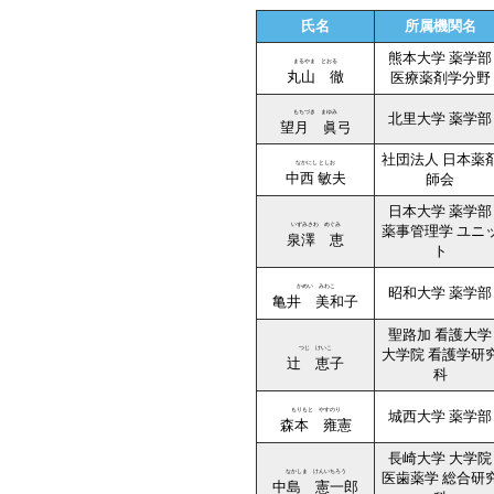
氏名
所属機関名
熊本大学 薬学部
まるやま とおる
丸山 徹
医療薬剤学分野
もちづき まゆみ
北里大学 薬学部
望月 眞弓
社団法人 日本薬
なかにし としお
中西 敏夫
師会
日本大学 薬学部
いずみさわ めぐみ
薬事管理学 ユニ
泉澤 恵
ト
かめい みわこ
昭和大学 薬学部
亀井 美和子
聖路加 看護大学
つじ けいこ
大学院 看護学研
辻 恵子
科
もりもと やすのり
城西大学 薬学部
森本 雍憲
長崎大学 大学院
なかしま けんいちろう
医歯薬学 総合研
中島 憲一郎