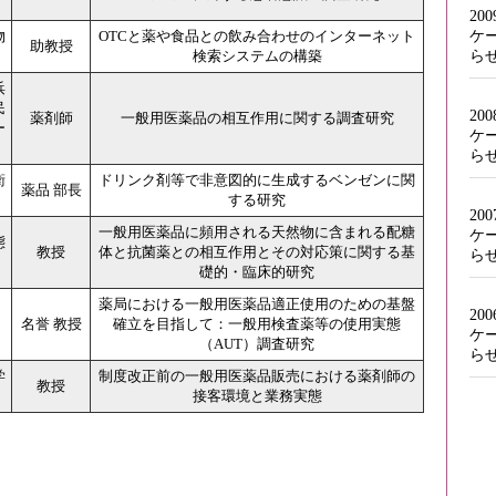
20
ケ
物
OTCと薬や食品との飲み合わせのインターネット
助教授
ら
検索システムの構築
浜
民
20
薬剤師
一般用医薬品の相互作用に関する調査研究
ー
ケ
ら
衛
ドリンク剤等で非意図的に生成するベンゼンに関
薬品 部長
する研究
20
一般用医薬品に頻用される天然物に含まれる配糖
ケ
態
教授
体と抗菌薬との相互作用とその対応策に関する基
ら
礎的・臨床的研究
薬局における一般用医薬品適正使用のための基盤
20
名誉 教授
確立を目指して：一般用検査薬等の使用実態
ケ
（AUT）調査研究
ら
学
制度改正前の一般用医薬品販売における薬剤師の
教授
接客環境と業務実態