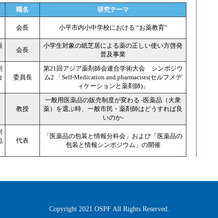
職名
研究テーマ
会長
小平市内小中学校における “お薬教育”
薬
小学生対象の紙芝居による薬の正しい使い方啓発
会長
普及事業
剤
第21回アジア薬剤師会連合学術大会 シンポジウ
会
委員長
ム2 「Self-Medication and pharmacists(セルフメデ
ィケーションと薬剤師)」
一般用医薬品の販売制度が変わる -医薬品（大衆
教授
薬）を選ぶ時、一般市民・薬剤師はどうすれば良
いのか-
剤
「医薬品の包装と情報分科会」および「医薬品の
包
代表
包装と情報シンポジウム」の開催
」
Copyright 2021 OSPF All Rights Reserved.