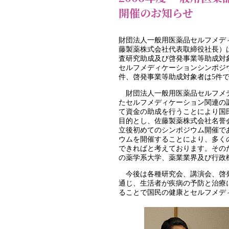
開催のお知らせ
財団法人一般用医薬品セルフメデ
藤製薬株式会社代表取締役社長）は
査研究助成及び啓発事業等助成対象
セルフメディケーションシンポジウ
件、啓発事業等助成対象者は5件
財団法人一般用医薬品セルフメデ
たセルフメディケーション関連の
て資金の助成を行うことにより国
目的とし、佐藤製薬株式会社名誉
立後初めてのシンポジウム開催で
ウムを開催することにより、多く
できればと考えております。その
の薬学系大学、薬業業界及び行政
今後は各種研究会、講演会、啓発
通じ、生活者が疾病の予防と治療
ることで国民の健康とセルフメデ