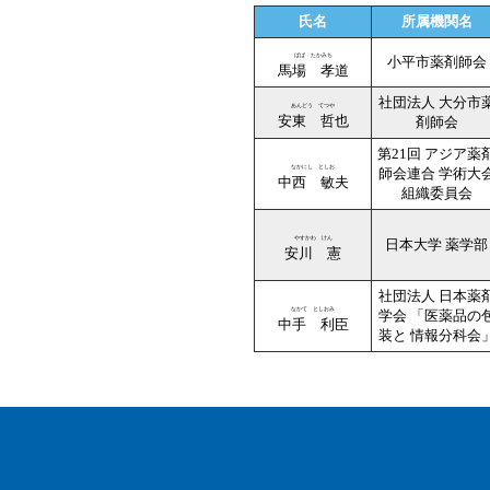
氏名
所属機関名
ばば たかみち
小平市薬剤師会
馬場 孝道
社団法人 大分市
あんどう てつや
安東 哲也
剤師会
第21回 アジア薬
なかにし としお
師会連合 学術大
中西 敏夫
組織委員会
やすかわ けん
日本大学 薬学部
安川 憲
社団法人 日本薬
なかて としおみ
学会 「医薬品の
中手 利臣
装と 情報分科会