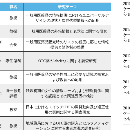
20
職名
研究テーマ
ケ
ら
一般用医薬品の情報提供におけるユニバーサルデ
教授
ザインの現状と次世代型情報への応用
20
教授
一般用医薬品の外箱情報と表示法に関する研究
ケ
ら
剤
一般用医薬品販売時のリスクの程度に応じた情報
会長
提供と談体制の整備
20
ッ
専任 講師
OTC薬のlabelingに関する調査研究
ケ
ら
一般用医薬品の安全性向上に必要な環境の探索お
教授
よび教育への応用
20
ケ
博士 後期
妊娠初期の女性の情報ニーズおよび情報提供に関
ら
究
課程
する認識とその関連要因の検討
日本におけるスイッチOTCの開発動向及び適正使
20
教授
用の実態に関する調査研究
ケ
ら
地域薬局におけるOTC薬の購入とセルフメディケ
究
教授
ーションに対する患者意識の調査研究