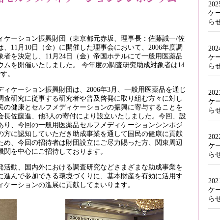
20
ケ
ら
ィケーション振興財団（東京都元赤坂、理事長：佐藤誠一/佐
、11月10日（金）に開催した理事会において、2006年度調
20
者を決定し、11月24日（金）帝国ホテルにて一般用医薬品
ケ
ムを開催いたしました。 今年度の調査研究助成対象者は14
ら
です。
ィケーション振興財団は、2006年3月、一般用医薬品を通じ
20
調査研究に従事する研究者や普及啓発に取り組む方々に対し
ケ
民の健康とセルフメディケーションの振興に寄与することを
ら
会長佐藤進、他3人の寄付により設立いたしました。今回、設
あり、今回の一般用医薬品セルフメディケーションシンポジ
の方に認知していただき助成事業を通して国民の健康に貢献
20
ため、今回の招待者は財団設立にご尽力賜った方、関東周辺
ケ
機関を中心にご招待しております。
ら
活動、国内外における調査研究などさまざまな助成事業を
に進んで参加できる環境づくりに、基本財産を有効に活用す
20
ィケーションの進展に貢献してまいります。
ケ
ら