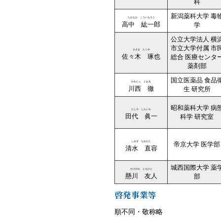
科
新潟薬科大学 毒
たかなか こういちろう
高中 紘一郎
学
公立大学法人 横
市立大学付属 市
ささき たくや
佐々木 琢也
総合 医療センタ
薬剤部
国立医薬品 食品
かわにし とおる
川西 徹
生 研究所
昭和薬科大学 病
たしろ しんいち
田代 眞一
科学 研究室
しみず なおかた
帝京大学 医学部
清水 直容
城西国際大学 薬
かけがわ ともひと
懸川 友人
部
啓発事業等
順不同・敬称略