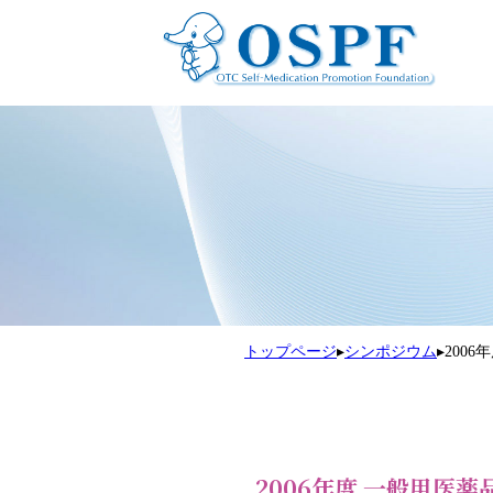
トップページ
▸
シンポジウム
▸
200
2006年度 一般用医