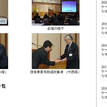
20
ケ
ら
20
ケ
会場の様子
ら
20
ケ
ら
20
ケ
水様）
啓発事業等助成対象者 （中西様）
ら
一覧
20
ケ
ら