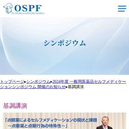
シンポジウム
トップページ
▸
シンポジウム
▸
2024年度 一般用医薬品セルフメディケー
ションシンポジウム 開催のお知らせ
▸
基調講演
基調講演