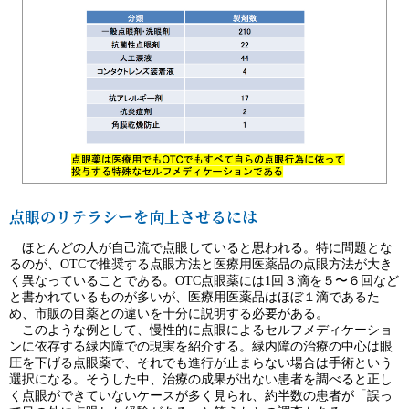
点眼のリテラシーを向上させるには
ほとんどの人が自己流で点眼していると思われる。特に問題とな
るのが、OTCで推奨する点眼方法と医療用医薬品の点眼方法が大き
く異なっていることである。OTC点眼薬には1回３滴を５〜６回など
と書かれているものが多いが、医療用医薬品はほぼ１滴であるた
め、市販の目薬との違いを十分に説明する必要がある。
このような例として、慢性的に点眼によるセルフメディケーショ
ンに依存する緑内障での現実を紹介する。緑内障の治療の中心は眼
圧を下げる点眼薬で、それでも進行が止まらない場合は手術という
選択になる。そうした中、治療の成果が出ない患者を調べると正し
く点眼ができていないケースが多く見られ、約半数の患者が「誤っ