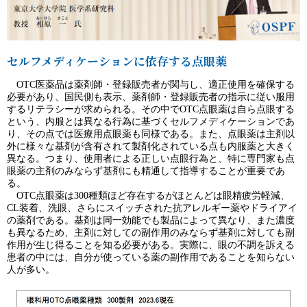
セルフメディケーションに依存する点眼薬
OTC医薬品は薬剤師・登録販売者が関与し、適正使用を確保する
必要があり、国民側も表示、薬剤師・登録販売者の指示に従い服用
するリテラシーが求められる。その中でOTC点眼薬は自ら点眼する
という、内服とは異なる行為に基づくセルフメディケーションであ
り、その点では医療用点眼薬も同様である。また、点眼薬は主剤以
外に様々な基剤が含有されて製剤化されている点も内服薬と大きく
異なる。つまり、使用者による正しい点眼行為と、特に専門家も点
眼薬の主剤のみならず基剤にも精通して指導することが重要であ
る。
OTC点眼薬は300種類ほど存在するがほとんどは眼精疲労軽減、
CL装着、洗眼、さらにスイッチされた抗アレルギー薬やドライアイ
の薬剤である。基剤は同一効能でも製品によって異なり、また濃度
も異なるため、主剤に対しての副作用のみならず基剤に対しても副
作用が生じ得ることを知る必要がある。実際に、眼の不調を訴える
患者の中には、自分が使っている薬の副作用であることを知らない
人が多い。