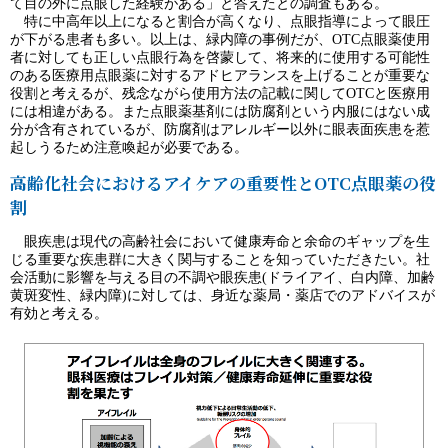
て目の外に点眼した経験がある」と答えたとの調査もある。
特に中高年以上になると割合が高くなり、点眼指導によって眼圧
が下がる患者も多い。以上は、緑内障の事例だが、OTC点眼薬使用
者に対しても正しい点眼行為を啓蒙して、将来的に使用する可能性
のある医療用点眼薬に対するアドヒアランスを上げることが重要な
役割と考えるが、残念ながら使用方法の記載に関してOTCと医療用
には相違がある。また点眼薬基剤には防腐剤という内服にはない成
分が含有されているが、防腐剤はアレルギー以外に眼表面疾患を惹
起しうるため注意喚起が必要である。
高齢化社会におけるアイケアの重要性とOTC点眼薬の役
割
眼疾患は現代の高齢社会において健康寿命と余命のギャップを生
じる重要な疾患群に大きく関与することを知っていただきたい。社
会活動に影響を与える目の不調や眼疾患(ドライアイ、白内障、加齢
黄斑変性、緑内障)に対しては、身近な薬局・薬店でのアドバイスが
有効と考える。